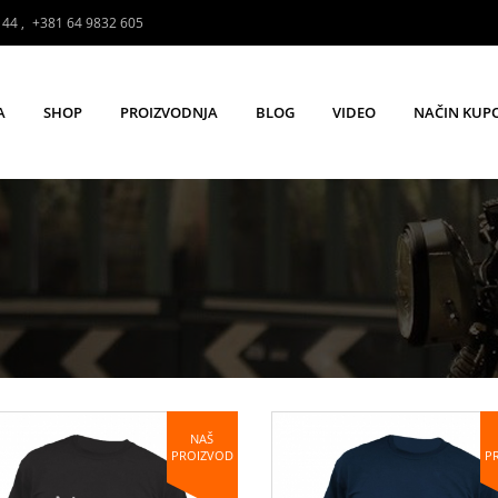
144
,
+381 64 9832 605
A
SHOP
PROIZVODNJA
BLOG
VIDEO
NAČIN KUP
NAŠ
PROIZVOD
P