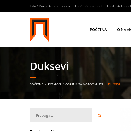
Info / Poručite telefonom:
+381 36 337 580
,
+381 64 1566 
POČETNA
O NAM
Duksevi
POČETNA
/
KATALOG
/
OPREMA ZA MOTOCIKLISTE
/
DUKSEVI