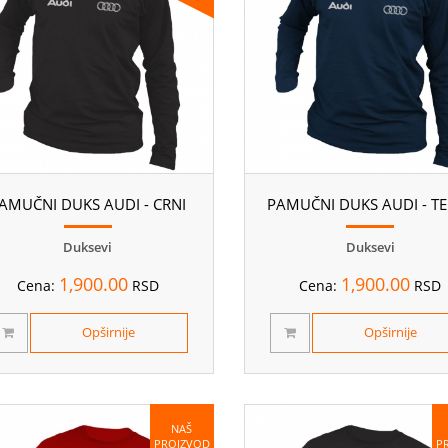
AMUČNI DUKS AUDI - CRNI
PAMUČNI DUKS AUDI - T
Duksevi
Duksevi
1,900.00
1,900.00
Cena:
RSD
Cena:
RSD
Opširnije
Opširnije
NAŠ
PROIZVOD
P