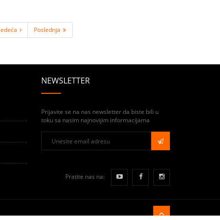
ledeća
Poslednja
NEWSLETTER
Prijavite se na nas newsletter da biste bili u
toku sa nasim najnovijim informacijama
Pratite nas na: