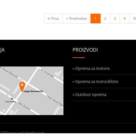
Prva
Prethodna
1
2
3
4
S
JA
PROIZVODI
» Oprema za motore
» Oprema za motocikliste
» Outdoor oprema
y
CBGroup
and
ViewSource
.