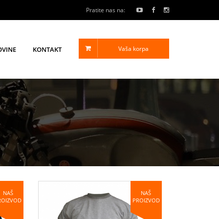
Pratite nas na:
Vaša korpa
OVINE
KONTAKT
NAŠ
NAŠ
ROIZVOD
PROIZVOD