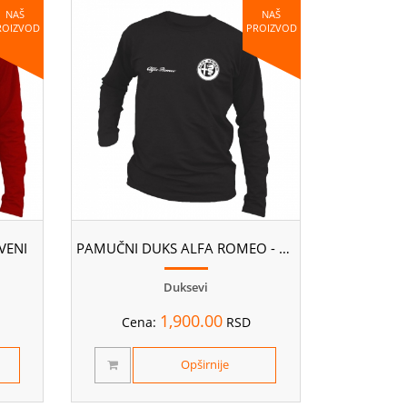
NAŠ
NAŠ
ROIZVOD
PROIZVOD
VENI
PAMUČNI DUKS ALFA ROMEO - CRNI
Duksevi
1,900.00
Cena:
RSD
Opširnije