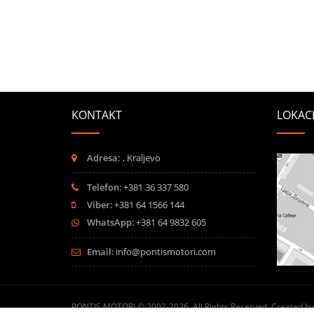
KONTAKT
LOKACI
Adresa:
, Kraljevo
Telefon
: +381 36 337 580
Viber
: +381 64 1566 144
WhatsApp
: +381 64 9832 605
Email
:
info@pontismotori.com
PONTIS MOTORI
© 2002-2026. All Rights Reserved. Created b