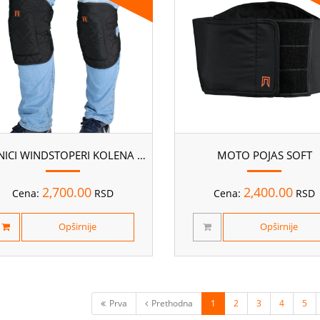
ŠTITNICI WINDSTOPERI KOLENA KRAĆI
MOTO POJAS SOFT
2,700.00
2,400.00
Cena:
RSD
Cena:
RSD
Opširnije
Opširnije
Prva
Prethodna
1
2
3
4
5