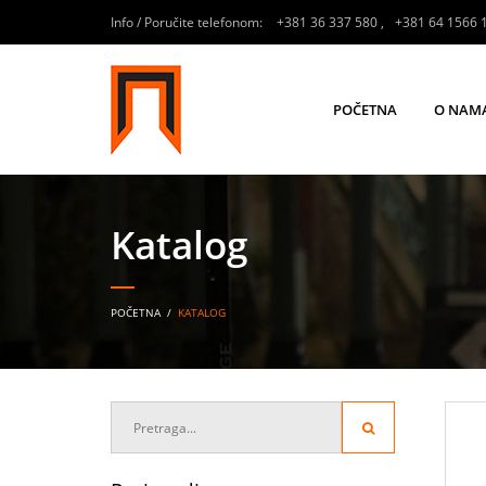
Info / Poručite telefonom:
+381 36 337 580
,
+381 64 1566 
POČETNA
O NAM
Katalog
POČETNA
/
KATALOG