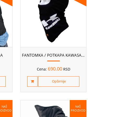
NA
FANTOMKA / POTKAPA KAWASAKI
690.00
Cena:
RSD
Opširnije
NAŠ
NAŠ
ROIZVOD
PROIZVOD