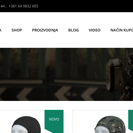
144
,
+381 64 9832 605
A
SHOP
PROIZVODNJA
BLOG
VIDEO
NAČIN KUP
NOVO