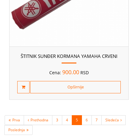
ŠTITNIK SUNĐER KORMANA YAMAHA CRVENI
900.00
Cena:
RSD
Opširnije
Prva
Prethodna
3
4
5
6
7
Sledeća
Poslednja