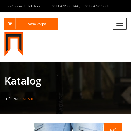
Info / Poručite telefonom:
+381 64 1566 144
,
+381 64 9832 605
Vaša korpa
Toggle
naviga
Katalog
POČETNA
/
KATALOG
NAŠ