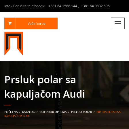
Info / Poručite telefonom:
+381 64 1566 144
,
+381 64 9832 605
Vaša korpa
Toggle
naviga
Prsluk polar sa
kapuljačom Audi
POČETNA
/
KATALOG
/
OUTDOOR OPREMA
/
PRSLUCI POLAR
/
PRSLUK POLAR SA
KAPULJAČOM AUDI