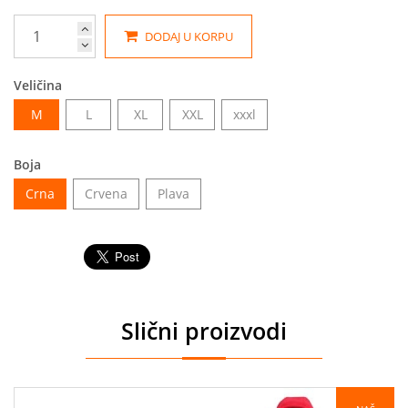
DODAJ U KORPU
Veličina
M
L
XL
XXL
xxxl
Boja
Crna
Crvena
Plava
Slični proizvodi