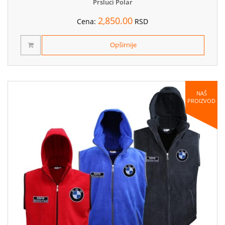
Prsluci Polar
2,850.00
Cena:
RSD
Opširnije
NAŠ
PROIZVOD