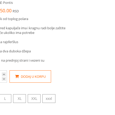
č
: Pontis
850.00
RSD
uk od toplog polara
red kapuljače ima i kragnu radi bolje zaštite
će ukoliko ima potrebe
a rajsferšlus
a dva duboka džepa
 na prednjoj strani i vezeni su
DODAJ U KORPU
L
XL
XXL
xxxl