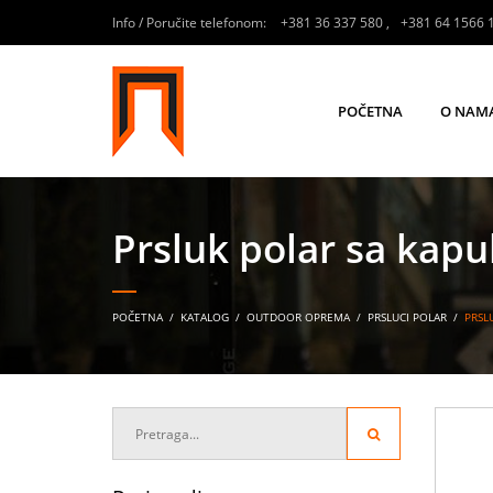
Info / Poručite telefonom:
+381 36 337 580
,
+381 64 1566 
POČETNA
O NAM
Prsluk polar sa ka
POČETNA
/
KATALOG
/
OUTDOOR OPREMA
/
PRSLUCI POLAR
/
PRSL