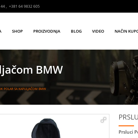
144
,
+381 64 9832 605
A
SHOP
PROIZVODNJA
BLOG
VIDEO
NAČIN KUP
puljačom BMW
UK POLAR SA KAPULJAČOM BMW
PRSL
Prsluci P