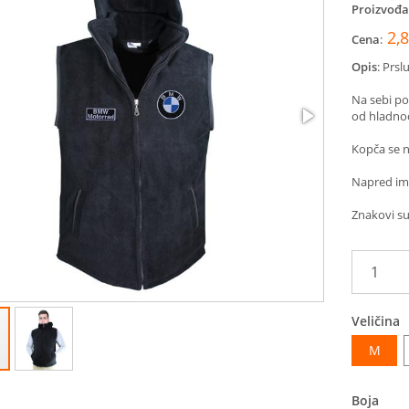
Proizvođa
2,
Cena
:
Opis
:
Prsl
Na sebi po
od hladno
Kopča se n
Napred im
Znakovi su
Veličina
M
Boja