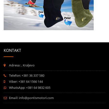
KONTAKT
Adresa:
, Kraljevo
Telefon
: +381 36 337 580
Viber
: +381 64 1566 144
WhatsApp
: +381 64 9832 605
Email
:
info@pontismotori.com