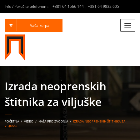
Info / Poručite telefonom:
+381 64 1566 144
,
+381 64 9832 605
Vaša korpa
Toggle
naviga
Izrada neoprenskih
štitnika za viljuške
POČETNA
/
VIDEO
/
NAŠA PROIZVODNJA
/
IZRADA NEOPRENSKIH ŠTITNIKA ZA
VILJUŠKE