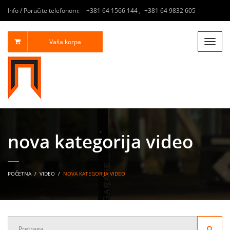
Info / Poručite telefonom:
+381 64 1566 144
,
+381 64 9832 605
Vaša korpa
Toggle
naviga
nova kategorija video
POČETNA
/
VIDEO
/
NOVA KATEGORIJA VIDEO