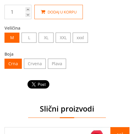
DODAJ U KORPU
Veličina
M
L
XL
XXL
xxxl
Boja
Crna
Crvena
Plava
Slični proizvodi