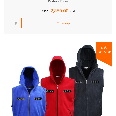
Prsluci Polar
2,850.00
Cena:
RSD
Opširnije
NAŠ
PROIZVOD