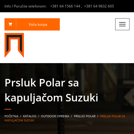
Info / Poručite telefonom:
+381 64 1566 144
,
+381 64 9832 605
Vaša korpa
Toggle
naviga
Prsluk Polar sa
kapuljačom Suzuki
POČETNA
/
KATALOG
/
OUTDOOR OPREMA
/
PRSLUCI POLAR
/
PRSLUK POLAR SA
KAPULJAČOM SUZUKI