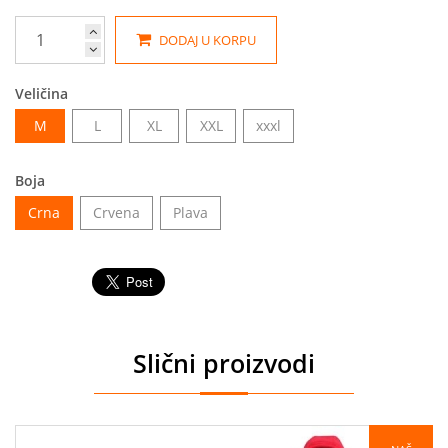
DODAJ U KORPU
Veličina
M
L
XL
XXL
xxxl
Boja
Crna
Crvena
Plava
Slični proizvodi