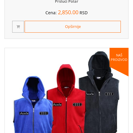
Prsluci Polar
2,850.00
Cena:
RSD
Opširnije
NAŠ
PROIZVOD